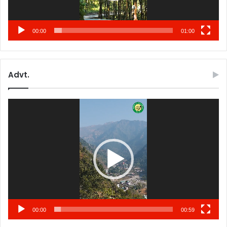
00:00
01:00
Advt.
Video
Player
00:00
00:59