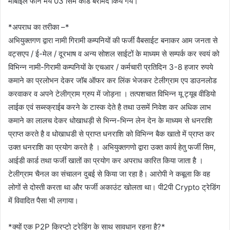
मोबाईल फोन मय 03 सिम कार्ड बरामद किये गये।
*अपराध का तरीका –*
अभियुक्तगण द्वारा नामी गिरामी कम्पनियों की फर्जी वैबसाईट बनाकर आम जनता से
वट्सएप / ई-मेल / दूरभाष व अन्य सोशल साईटों के माध्यम से सम्पर्क कर स्वयं को
विभिन्न नामी-गिरामी कम्पनियों के एचआर / कर्मचारी प्रतिदिन 3-8 हजार रुपये
कमाने का प्रलोभन देकर जॉब ऑफर कर लिंक भेजकर टेलीग्राम एप डाउनलोड
करवाकर व अपने टेलीग्राम ग्रुप में जोड़ना । तत्पशचात विभिन्न यू ट्यूब वीडियो
लाईक एवं सब्स्क्राईब करने के टास्क देते है तथा उसमें निवेश कर अधिक लाभ
कमाने का लालच देकर धोखाधड़ी से भिन्न-भिन्न लेन देन के माध्यम से धनराशि
प्राप्त करते है व धोखाधडी से प्राप्त धनराशि को विभिन्न बैक खातो में प्राप्त कर
उक्त धनराशि का प्रयोग करते है । अभियुक्तगणो द्वारा उक्त कार्य हेतु फर्जी सिम,
आईडी कार्ड तथा फर्जी खातों का प्रयोग कर अपराध कारित किया जाता है ।
टेलीग्राम चैनल का संचालन दुबई से किया जा रहा है। आरोपी ने कबूला कि वह
लोगों से दोस्ती करता था और फर्जी अकाउंट खोलता था। पी2पी Crypto ट्रेडिंग
में विवादित पैसा भी लगाया।
*क्यों एक P2P क्रिप्टो ट्रेडिंग के साथ सावधान रहना है?*