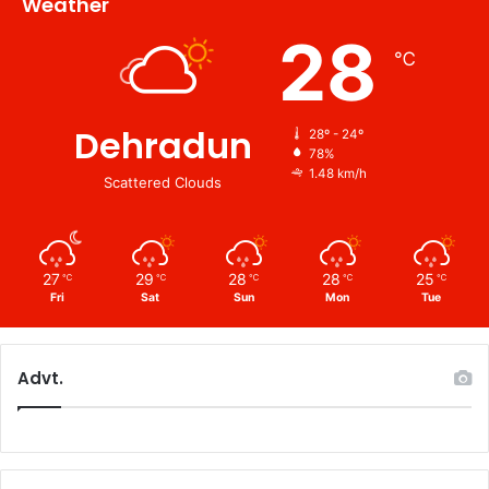
Weather
28
℃
Dehradun
28º - 24º
78%
1.48 km/h
Scattered Clouds
27
29
28
28
25
℃
℃
℃
℃
℃
Fri
Sat
Sun
Mon
Tue
Advt.