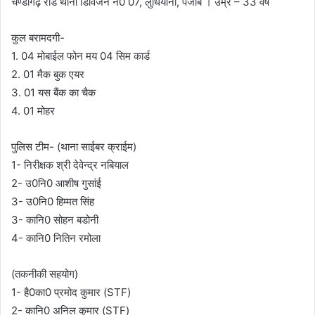
चण्डीगढ़ रोड थाना डिविजन नं0 07, लुधियाना, पंजाब । उम्र – 33 वर्ष
कुल बरामदगी-
1. 04 मोबाईल फोन मय 04 सिम कार्ड
2. 01 मैक बुक एयर
3. 01 यस बैंक का चैक
4. 01 मोहर
पुलिस टीम- (थाना साईबर क्राईम)
1- निरीक्षक श्री देवेन्द्र नबियाल
2- उ0नि0 आशीष गुसांई
3- उ0नि0 हिम्मत सिंह
3- कानि0 सोहन बडोनी
4- कानि0 नितिन रमोला
(तकनीकी सहयोग)
1- है0का0 प्रमोद कुमार (STF)
2- कानि0 अनिल कुमार (STF)