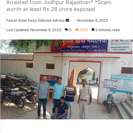
Arrested from Jodhpur Rajasthan* *Scam
worth at least Rs 28 crore exposed
Faizan Khan Faizy Editorial Advisor
S
November 6, 2023
e
Last Updated: November 6, 2023
0
1,910
5 minutes read
n
d
a
n
e
m
a
i
l