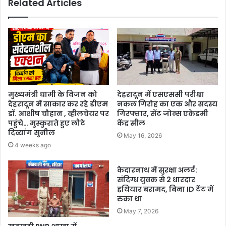
Related Articles
मुख्यमंत्री धामी के विजन को
देहरादून में एसएससी परीक्षा
देहरादून में साकार कर रहे डीएम
नकल गिरोह का एक और सदस्य
डॉ. आशीष चौहान , व्हीलचेयर पर
गिरफ्तार, सेंट जोन्स एकेडमी
पहुंचे… मुस्कुराते हुए लौटे
केंद्र सील
दिव्यांग सुनील
May 16, 2026
4 weeks ago
केदारनाथ में सुरक्षा अलर्ट:
संदिग्ध युवक से 2 धारदार
हथियार बरामद, बिना ID टेंट में
रुका था
May 7, 2026