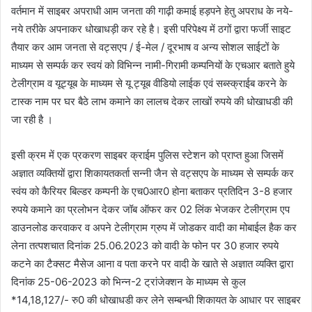
वर्तमान में साइबर अपराधी आम जनता की गाढ़ी कमाई हड़पने हेतु अपराध के नये-
नये तरीके अपनाकर धोखाधड़ी कर रहे है। इसी परिपेक्ष्य में ठगों द्वारा फर्जी साइट
तैयार कर आम जनता से वट्सएप / ई-मेल / दूरभाष व अन्य सोशल साईटों के
माध्यम से सम्पर्क कर स्वयं को विभिन्न नामी-गिरामी कम्पनियों के एचआर बताते हुये
टेलीग्राम व यूट्यूब के माध्यम से यू ट्यूब वीडियो लाईक एवं सब्स्क्राईब करने के
टास्क नाम पर घर बैठे लाभ कमाने का लालच देकर लाखों रुपये की धोखाधडी की
जा रही है ।
इसी क्रम में एक प्रकरण साइबर क्राईम पुलिस स्टेशन को प्राप्त हुआ जिसमें
अज्ञात व्यक्तियों द्वारा शिकायतकर्ता सन्नी जैन से वट्सएप के माध्यम से सम्पर्क कर
स्वंय को कैरियर बिल्डर कम्पनी के एच0आर0 होना बताकर प्रतिदिन 3-8 हजार
रुपये कमाने का प्रलोभन देकर जॉब ऑफर कर 02 लिंक भेजकर टेलीग्राम एप
डाउनलोड करवाकर व अपने टेलीग्राम ग्रुप में जोडकर वादी का मोबाईल हैक कर
लेना तत्पशचात दिनांक 25.06.2023 को वादी के फोन पर 30 हजार रुपये
कटने का टैक्सट मैसेज आना व पता करने पर वादी के खाते से अज्ञात व्यक्ति द्वारा
दिनांक 25-06-2023 को भिन्न-2 ट्रांजेक्शन के माध्यम से कुल
*14,18,127/- रु0 की धोखाधडी कर लेने सम्बन्धी शिकायत के आधार पर साइबर