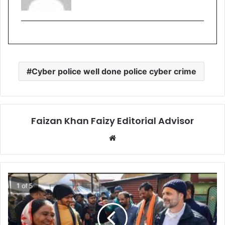
Cyber police well done police cyber crime
Faizan Khan Faizy Editorial Advisor
W
e
b
s
i
t
e