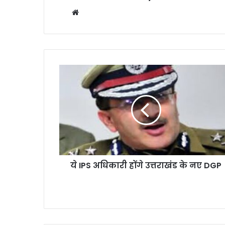
W
e
b
s
i
t
e
ये IPS अधिकारी होंगे उत्तराखंड के नए DGP