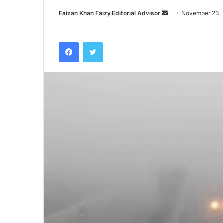
Faizan Khan Faizy Editorial Advisor
S
November 23,
e
n
Facebook
Twitter
d
a
n
e
m
a
i
l