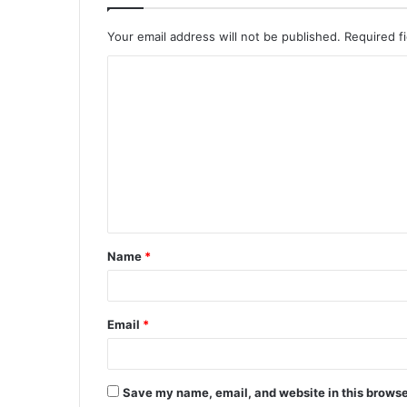
Your email address will not be published.
Required f
C
o
m
m
e
n
t
Name
*
*
Email
*
Save my name, email, and website in this browse