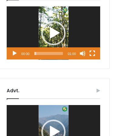
Video
Player
00:00
01:00
Advt.
Video
Player