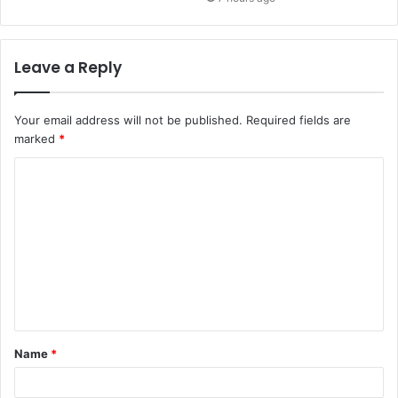
Leave a Reply
Your email address will not be published.
Required fields are
marked
*
C
o
m
m
e
n
t
Name
*
*