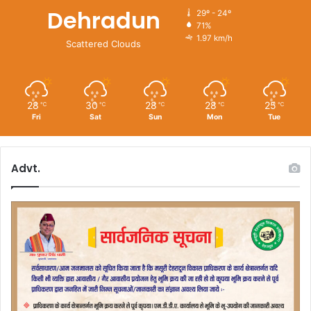
Dehradun
29º - 24º
71%
1.97 km/h
Scattered Clouds
28
30
28
28
25
℃
℃
℃
℃
℃
Fri
Sat
Sun
Mon
Tue
Advt.