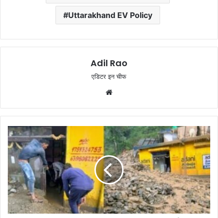
Uttarakhand EV Policy
Adil Rao
एडिटर इन चीफ
W
e
b
s
i
t
e