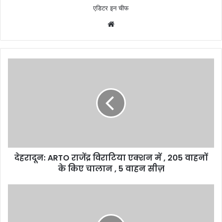
एडिटर इन चीफ
W
e
b
s
i
t
e
देहरादून: ARTO राजेंद्र विराटिया एक्शन में , 205 वाहनों
के किए चालान , 5 वाहन सीज़