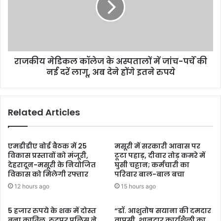
राजकीय मेडिकल कॉलेज के अस्पतालों में जांच-पर्चे की
नई दरें लागू, अब देने होंगे इतने रुपये
Related Articles
एमडीडीए बोर्ड बैठक में 25
मसूरी में सरकारी आवास पर
विकास प्रस्तावों को मंजूरी,
टूटा पहाड़, दीवार तोड़ कमरे में
देहरादून-मसूरी के नियोजित
घुसी चट्टान; कर्मचारी का
विकास को मिलेगी रफ्तार
परिवार बाल-बाल बचा
12 hours ago
15 hours ago
5 हजार रुपये के शक में दोस्त
“डॉ. आशुतोष सयाना की दमदार
बना कातिल, रुद्रपुर पुलिस ने
वापसी, शानदार कार्यशैली का