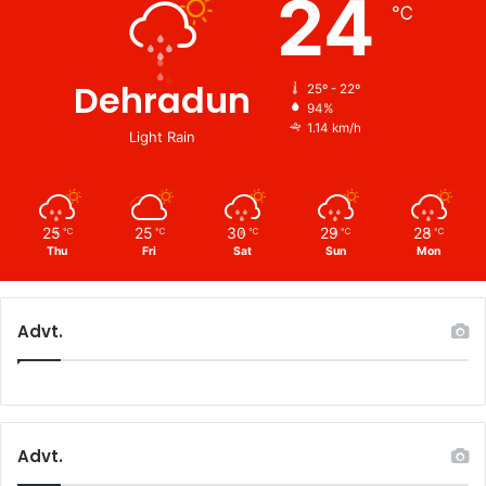
24
℃
Dehradun
25º - 22º
94%
1.14 km/h
Light Rain
25
25
30
29
28
℃
℃
℃
℃
℃
Thu
Fri
Sat
Sun
Mon
Advt.
Advt.