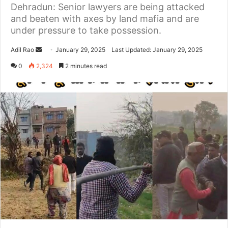
Dehradun: Senior lawyers are being attacked
and beaten with axes by land mafia and are
under pressure to take possession.
Adil Rao
S
January 29, 2025
Last Updated: January 29, 2025
e
0
2,324
2 minutes read
n
d
a
n
e
m
a
i
l