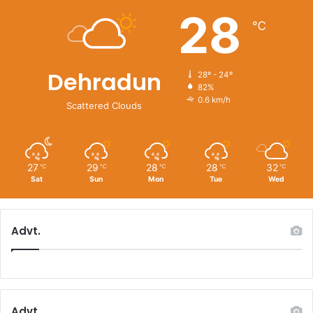
28
℃
Dehradun
28º - 24º
82%
0.6 km/h
Scattered Clouds
27
29
28
28
32
℃
℃
℃
℃
℃
Sat
Sun
Mon
Tue
Wed
Advt.
Advt.