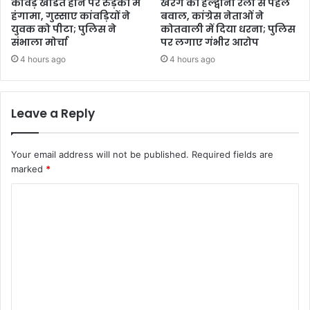
कांवड़ खंडित होने पर रुड़की में
खरगे की हल्द्वानी रैली से पहले
हंगामा, गुस्साए कांवड़ियों ने
बवाल, कांग्रेस नेताओं ने
युवक को पीटा; पुलिस ने
कोतवाली में दिया धरना; पुलिस
संभाला मोर्चा
पर लगाए गंभीर आरोप
4 hours ago
4 hours ago
Leave a Reply
Your email address will not be published.
Required fields are
marked
*
C
o
m
m
e
n