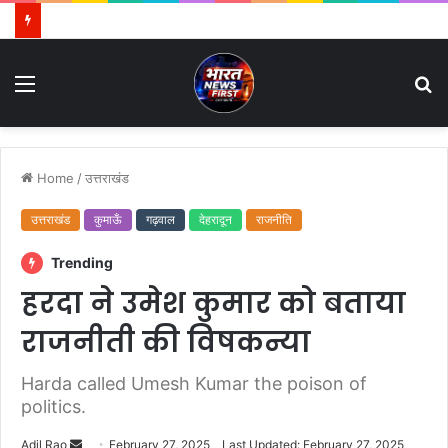
Menu
S
fo
Home
/
उत्तराखंड
उत्तराखंड
कुमाऊँ
गढ़वाल
देहरादून
राजनीति
Trending
हरदा ने उमेश कुमार को बताया
राजनीती की विषकन्या
Harda called Umesh Kumar the poison of
politics.
Adil Rao
S
February 27, 2025
Last Updated: February 27, 2025