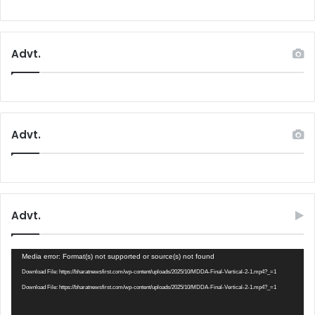
Advt.
Advt.
Advt.
Video
Media error: Format(s) not supported or source(s) not found
Player
Download File: https://bharatnewsfirst.com/wp-content/uploads/2025/10/MDDA-Final-Vertical-2-1.mp4?_=1
Download File: https://bharatnewsfirst.com/wp-content/uploads/2025/10/MDDA-Final-Vertical-2-1.mp4?_=1