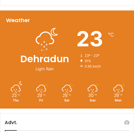
Weather
23
℃
Dehradun
23º - 23º
91%
0.95 km/h
Light Rain
23
29
29
30
29
℃
℃
℃
℃
℃
Thu
Fri
Sat
Sun
Mon
Advt.