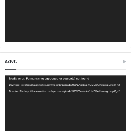
Advt.
Video
Media error: Format(s) not supported or source(s) not found
Player
Download File: https://bharatnewsfirst.com/wp-content/uploads/2025/10/Vertical-V1-MDDA-Housing-1.mp4?_=2
Download File: https://bharatnewsfirst.com/wp-content/uploads/2025/10/Vertical-V1-MDDA-Housing-1.mp4?_=2