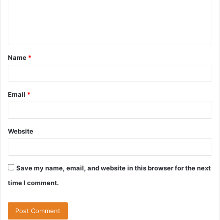
m
e
n
t
Name
*
*
Email
*
Website
Save my name, email, and website in this browser for the next
time I comment.