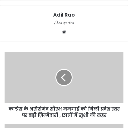
Adil Rao
एडिटर इन चीफ
W
e
b
s
i
t
e
कांग्रेस के भरोसेमंद सौरभ ममगाईं को मिली प्रदेश स्तर
पर बड़ी ज़िम्मेदारी , छात्रों में ख़ुशी की लहर