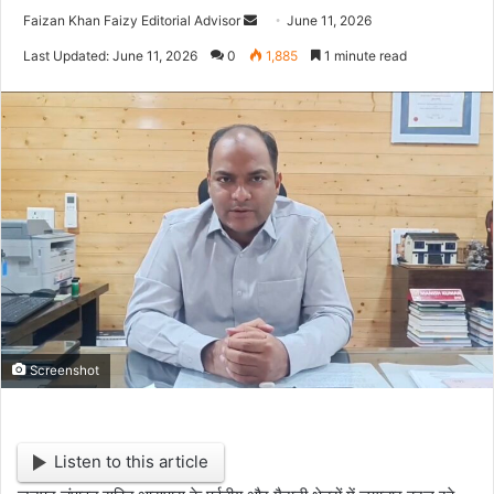
Faizan Khan Faizy Editorial Advisor
S
June 11, 2026
e
Last Updated: June 11, 2026
0
1,885
1 minute read
n
d
a
n
e
m
a
i
l
Screenshot
Listen to this article