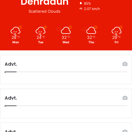
Dehradun
85%
2.07 km/h
Scattered Clouds
28
24
32
32
29
℃
℃
℃
℃
℃
Mon
Tue
Wed
Thu
Fri
Advt.
Advt.
Advt.