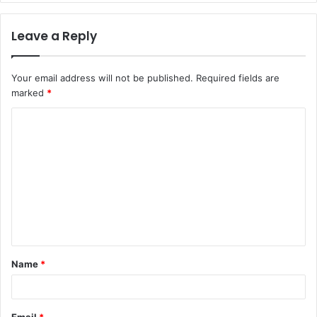
Leave a Reply
Your email address will not be published.
Required fields are
marked
*
C
o
m
m
e
n
t
Name
*
*
Email
*