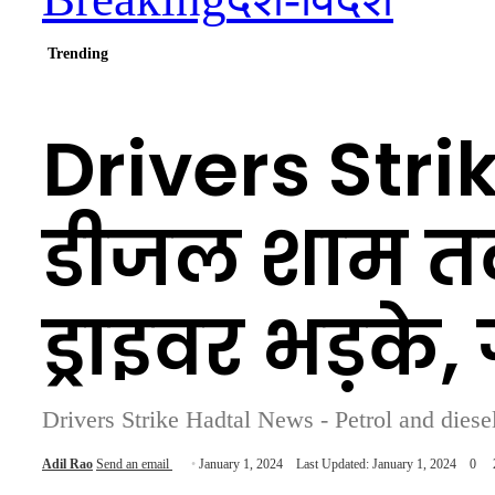
Trending
Drivers Stri
डीजल शाम तक
ड्राइवर भड़क
Drivers Strike Hadtal News - Petrol and dies
Adil Rao
Send an email
January 1, 2024
Last Updated: January 1, 2024
0