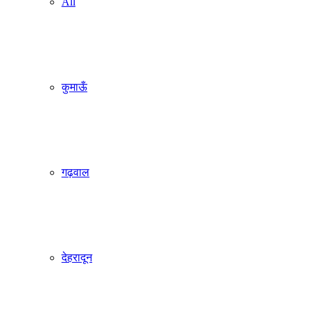
All
कुमाऊँ
गढ़वाल
देहरादून