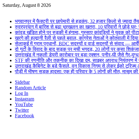
Saturday, August 8 2026
Breaking News
भगवानपुर में फैक्ट्री पर छापेमारी से हड़कंप, 32 हजार किलो से ज्यादा
रुद्रप्रयाग में बारिश से बढ़ा भूस्खलन का खतरा, 10 परिवारों ने छोड़े घर;
कांवड़ खंडित होने पर रुड़की में हंगामा, गुस्साए कांवड़ियों ने युवक को पीटा
खरगे की हल्द्वानी रैली से पहले बवाल, कांग्रेस नेताओं ने कोतवाली में द
सेलाकुई में ग्राम प्रधानों, BDC सदस्यों व वार्ड सदस्यों से संवाद — आर्य
दो गुटों के विवाद के बाद सड़क पर मची भगदड़, 20 लोगों पर कसा शिकंजा,
उत्तराखंड में नकली डेयरी कारोबार पर बड़ा एक्शन, पनीर-घी जैसे गैर-दुग्ध
STF की रणनीति और तकनीक का दिखा दम, साइबर अपराध नियंत्रण में उत्
उत्तराखंड कैबिनेट के बड़े फैसले, वन विकास निगम से लेकर ईको टूरिज्
पौड़ी में भीषण सड़क हादसा: एक ही परिवार के 5 लोगों की मौत, मासूम क
Sidebar
Random Article
Log In
Instagram
YouTube
Twitter
Facebook