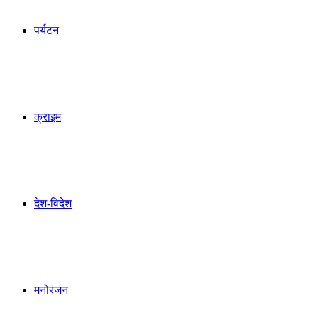
पर्यटन
क्राइम
देश-विदेश
मनोरंजन