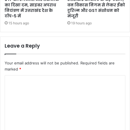
का दिखा दम, साइबर अपराध
वन विकास निगम से लेकर ईको
नियंत्रण में उत्तराखंड देश के
टूरिज्म और GST संशोधन को
टॉप-5 में
मंजूरी
15 hours ago
19 hours ago
Leave a Reply
Your email address will not be published.
Required fields are
marked
*
C
o
m
m
e
n