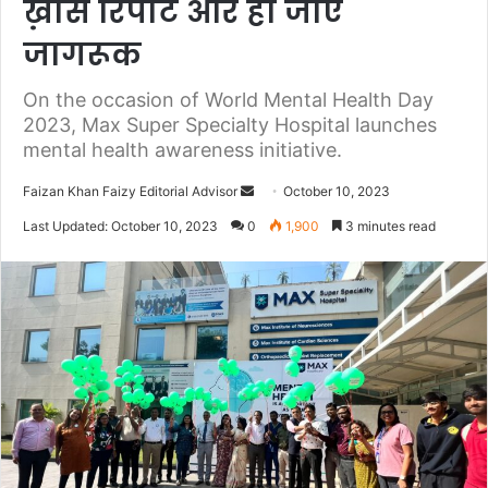
ख़ास रिपोर्ट और हो जाए
जागरूक
On the occasion of World Mental Health Day
2023, Max Super Specialty Hospital launches
mental health awareness initiative.
Faizan Khan Faizy Editorial Advisor
S
October 10, 2023
e
Last Updated: October 10, 2023
0
1,900
3 minutes read
n
d
a
n
e
m
a
i
l