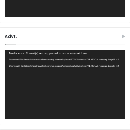
Advt.
Video
Media error: Format(s) not supported or source(s) not found
Player
Download File: https://bharatnewsfirst.com/wp-content/uploads/2025/10/Vertical-V1-MDDA-Housing-1.mp4?_=2
Download File: https://bharatnewsfirst.com/wp-content/uploads/2025/10/Vertical-V1-MDDA-Housing-1.mp4?_=2