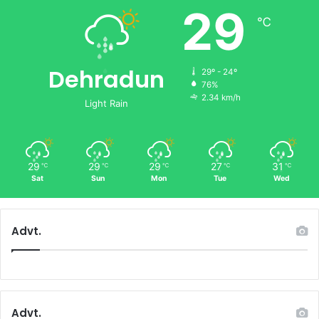
29
℃
Dehradun
29º - 24º
76%
2.34 km/h
Light Rain
29
29
29
27
31
℃
℃
℃
℃
℃
Sat
Sun
Mon
Tue
Wed
Advt.
Advt.