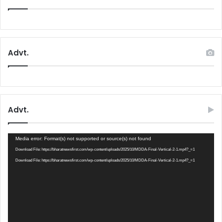
Advt.
Advt.
Video
Media error: Format(s) not supported or source(s) not found
Player
Download File: https://bharatnewsfirst.com/wp-content/uploads/2025/10/MDDA-Final-Vertical-2-1.mp4?_=1
Download File: https://bharatnewsfirst.com/wp-content/uploads/2025/10/MDDA-Final-Vertical-2-1.mp4?_=1