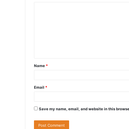
C
o
m
m
e
n
t
Name
*
*
Email
*
Save my name, email, and website in this browse