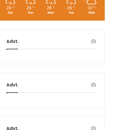
24
29
28
26
32
℃
℃
℃
℃
℃
Sat
Sun
Mon
Tue
Wed
Advt.
Advt.
Advt.