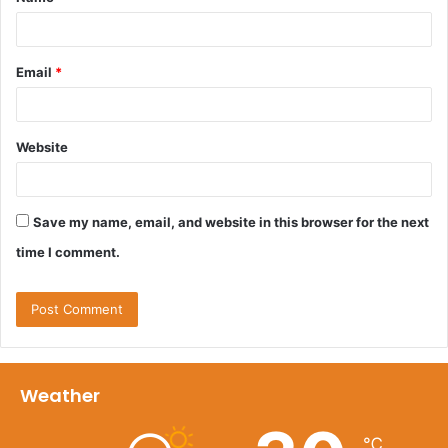
*
Email
*
Website
Save my name, email, and website in this browser for the next
time I comment.
Weather
℃