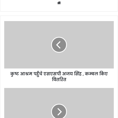
W
e
b
s
i
t
e
कुष्ट आश्रम पहुँचे एसएसपी अजय सिंह , कम्बल किए
वितरित