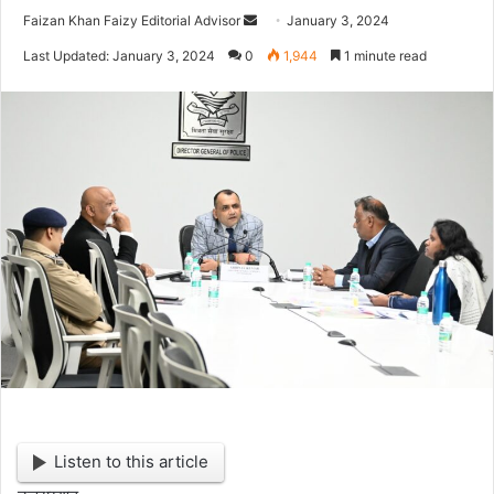
Faizan Khan Faizy Editorial Advisor
S
January 3, 2024
e
Last Updated: January 3, 2024
0
1,944
1 minute read
n
d
a
n
e
m
a
i
l
Listen to this article