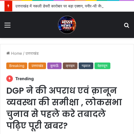
उत्तराखंड में नकली डेयरी कारोबार पर बड़ा एक्शन, पनीर-घी जैसे गैर-दुग्ध उत्पादों पर लगी रोक
Menu
S
fo
Home
/
उत्तराखंड
Breaking
उत्तराखंड
कुमाऊँ
क्राइम
गढ़वाल
देहरादून
Trending
DGP ने की अपराध एवं क़ानून
व्यवस्था की समीक्षा , लोकसभा
चुनाव से पहले करे तबादले
पढ़िए पूरी खबर?