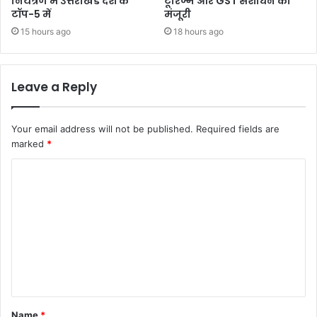
नियंत्रण में उत्तराखंड देश के
टूरिज्म और GST संशोधन को
टॉप-5 में
मंजूरी
15 hours ago
18 hours ago
Leave a Reply
Your email address will not be published.
Required fields are
marked
*
C
o
m
m
e
n
t
Name
*