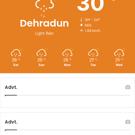
30
Dehradun
30º - 24º
66%
1.69 km/h
Light Rain
30
30
29
27
31
℃
℃
℃
℃
℃
Sat
Sun
Mon
Tue
Wed
Advt.
Advt.