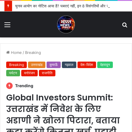
चुनाव आयोग का नोटिस आया है? घबराएं नहीं, इन 8 विसंगतियों और जरूरी दस्तावेजों से कराएं समाधान
Menu
S
fo
Home
/
Breaking
Breaking
उत्तराखंड
कुमाऊँ
गढ़वाल
देश-विदेश
देहरादून
पर्यटन
मनोरंजन
राजनीति
Trending
Global Investors Summit:
उत्तराखंड में निवेश के लिए
अडाणी ने खोला पिटारा, बताया