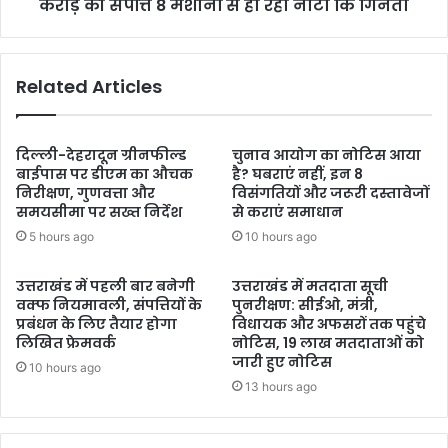
करोड़ की संपत्ति 8 मशीनों से हो रही नोटो कि गिनती
Related Articles
दिल्ली-देहरादून ग्रीनफील्ड
चुनाव आयोग का नोटिस आया
बाईपास पर डीएम का औचक
है? घबराएं नहीं, इन 8
निरीक्षण, गुणवत्ता और
विसंगतियों और जरूरी दस्तावेजों
समयसीमा पर सख्त निर्देश
से कराएं समाधान
5 hours ago
10 hours ago
उत्तराखंड में पहली बार बनेगी
उत्तराखंड में मतदाता सूची
वक्फ नियमावली, संपत्तियों के
पुनरीक्षण: सीईओ, मंत्री,
प्रबंधन के लिए तैयार होगा
विधायक और अफसरों तक पहुंचे
लिखित फ्रेमवर्क
नोटिस, 19 लाख मतदाताओं को
जारी हुए नोटिस
10 hours ago
13 hours ago