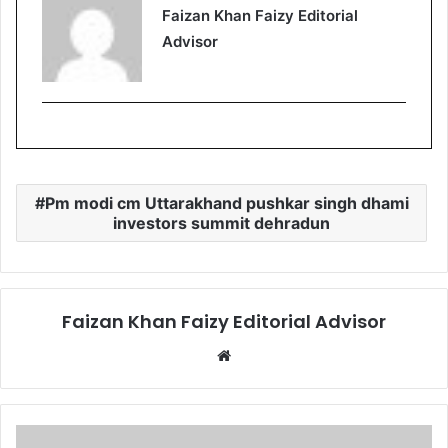
Faizan Khan Faizy Editorial
Advisor
Pm modi cm Uttarakhand pushkar singh dhami
investors summit dehradun
Faizan Khan Faizy Editorial Advisor
W
e
b
s