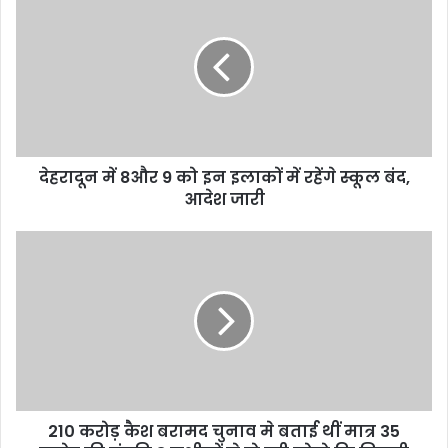
i
t
e
देहरादून में 8और 9 को इन इलाकों में रहेंगे स्कूल बंद,
आदेश जारी
210 करोड़ कैश बरामद चुनाव मे बताई थीं मात्र 35