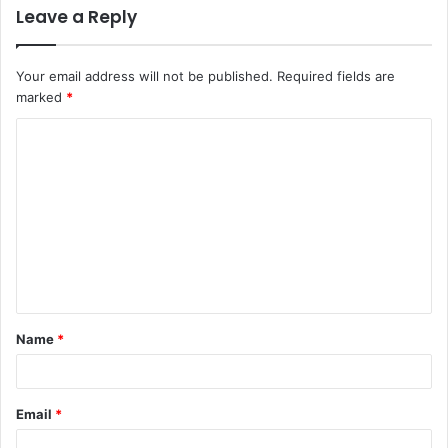
Leave a Reply
Your email address will not be published.
Required fields are
marked
*
C
o
m
m
e
n
t
Name
*
*
Email
*