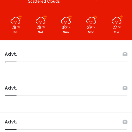
Scattered Clouds
29
29
30
29
27
℃
℃
℃
℃
℃
Fri
Sat
Sun
Mon
Tue
Advt.
Advt.
Advt.