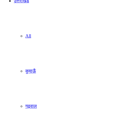
उत्तराखंड
All
कुमाऊँ
गढ़वाल