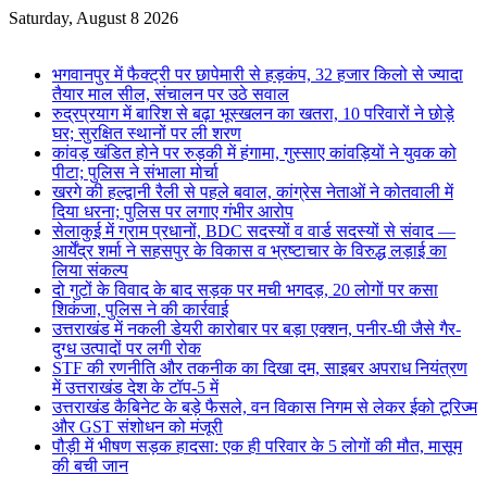
Saturday, August 8 2026
Breaking News
भगवानपुर में फैक्ट्री पर छापेमारी से हड़कंप, 32 हजार किलो से ज्यादा
तैयार माल सील, संचालन पर उठे सवाल
रुद्रप्रयाग में बारिश से बढ़ा भूस्खलन का खतरा, 10 परिवारों ने छोड़े
घर; सुरक्षित स्थानों पर ली शरण
कांवड़ खंडित होने पर रुड़की में हंगामा, गुस्साए कांवड़ियों ने युवक को
पीटा; पुलिस ने संभाला मोर्चा
खरगे की हल्द्वानी रैली से पहले बवाल, कांग्रेस नेताओं ने कोतवाली में
दिया धरना; पुलिस पर लगाए गंभीर आरोप
सेलाकुई में ग्राम प्रधानों, BDC सदस्यों व वार्ड सदस्यों से संवाद —
आर्येंद्र शर्मा ने सहसपुर के विकास व भ्रष्टाचार के विरुद्ध लड़ाई का
लिया संकल्प
दो गुटों के विवाद के बाद सड़क पर मची भगदड़, 20 लोगों पर कसा
शिकंजा, पुलिस ने की कार्रवाई
उत्तराखंड में नकली डेयरी कारोबार पर बड़ा एक्शन, पनीर-घी जैसे गैर-
दुग्ध उत्पादों पर लगी रोक
STF की रणनीति और तकनीक का दिखा दम, साइबर अपराध नियंत्रण
में उत्तराखंड देश के टॉप-5 में
उत्तराखंड कैबिनेट के बड़े फैसले, वन विकास निगम से लेकर ईको टूरिज्म
और GST संशोधन को मंजूरी
पौड़ी में भीषण सड़क हादसा: एक ही परिवार के 5 लोगों की मौत, मासूम
की बची जान