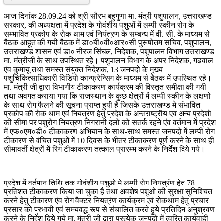
आज दिनांक 28.09.24 को श्री सौरभ बहुगुणा मा. मंत्री पशुपालन, उत्तराखण्ड
सरकार, की अध्यक्षता में प्रदेश के गोवंशीय पशुओं में लम्पी स्कीन रोग के
सम्भावित प्रकोप के रोक थाम एवं नियंत्रण के सम्बन्ध में वी. सी. के माध्यम से
बैठक आहूत की गयी बैठक में डा०बी०वी०आर०सी पुरूषोतम सचिव, पशुपालन,
उत्तराखण्ड शासन एवं डा० नीरज सिंघल, निदेशक, पशुपालन विभाग उत्तराखण्ड
मा. मंत्रीजी के साथ उपस्थित रहे। पशुपालन विभाग के अपर निदेशक, गढवाल
एंव कुमायू तथा समस्त संयुक्त निदेशक, 13 जनपदो के मुख्य
पशुचिकित्साधिकारी विडियो कान्फ्रेन्सिग के माध्यम से बैठक में उपस्थित रहे।
मा. मंत्री जी द्वारा विभागीय टीकाकरण कार्यक्रम की विस्तृत समीक्षा की गयी
तथा अवगत कराया गया कि राजस्थान के कुछ क्षेत्रों में लम्पी स्कीन के लक्षणो
के साथ रोग फैलने की सूचना प्राप्त हुयी है जिसके उत्तराखण्ड मे संभावित
प्रकोप की रोक थाम एवं नियत्रण हेतु प्रदेश के अन्तराष्ट्रीय एव अन्य प्रदेशो
की सीमा पर पशुरोग नियत्रण निगरानी दलो को सतर्क रहने एंव वर्तमान में प्रदेश
में एफ०एम०डी० टीकाकरण अभियान के साथ-साथ समस्त जनपदो में लम्पी रोग
टीकारण से वंचित पशुओं में 10 दिवस के भीतर टीकाकरण पूर्ण करने के साथ ही
सीमावर्ती क्षेत्रों में रिंग टीकाकरण तत्काल प्रारम्भ करने के निर्देश दिये गये।
प्रदेश में वर्तमान तिथि तक गोवंशीय पशुओ मे लम्पी रोग नियत्रंण हेत 78
प्रतिशत टीकाकरण किया जा चुका है तथा अवशेष पशुओ की सुरक्षा सुनिश्चित
करने हेतु टीकारण एंव रोग वैक्टर नियत्रंण कार्यक्रम एवं रोकथाम हेतु प्रचार
प्रसार को प्रभावी एवं समयवद्ध रूप से संचालित करते हुये प्रतिदिन अनुश्रवण
करने के निर्देश दिये गये मा. मंत्री जी द्वारा प्रत्येक जनपदो में त्वरित कार्यवाही