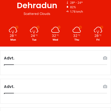
Dehradun
28º - 24º
82%
1.78 km/h
Scattered Clouds
28
24
32
32
28
℃
℃
℃
℃
℃
Mon
Tue
Wed
Thu
Fri
Advt.
Advt.