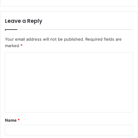
Leave a Reply
Your email address will not be published.
Required fields are
marked
*
C
o
m
m
e
n
t
Name
*
*