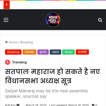
Menu
S
fo
Home
/
Breaking
Breaking
उत्तराखंड
कुमाऊँ
गढ़वाल
देहरादून
राजनीति
Trending
सतपाल महाराज हो सकते है नए
विधानसभा अध्यक्ष सूत्र
Satpal Maharaj may be the new assembly
speaker, sources say
Adil Rao
S
March 18, 2025
Last Updated: March 18, 2025
0