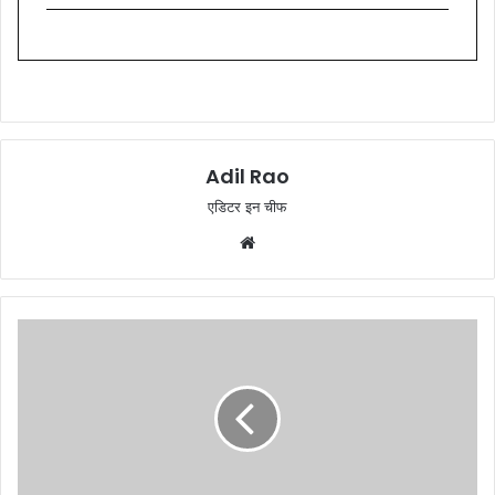
Adil Rao
एडिटर इन चीफ
W
e
b
s
i
t
e