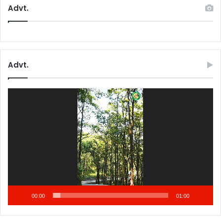
Advt.
Advt.
Video
Player
00:00
01:00