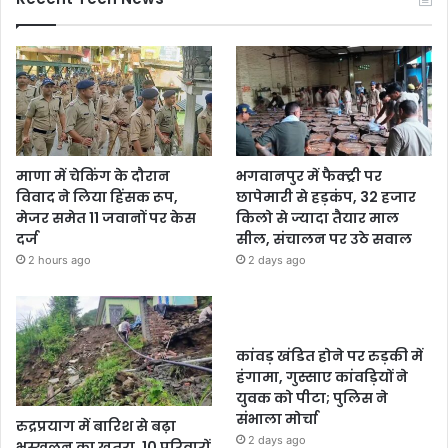
माणा में चेकिंग के दौरान
भगवानपुर में फैक्ट्री पर
विवाद ने लिया हिंसक रूप,
छापेमारी से हड़कंप, 32 हजार
मेजर समेत 11 जवानों पर केस
किलो से ज्यादा तैयार माल
दर्ज
सील, संचालन पर उठे सवाल
2 hours ago
2 days ago
कांवड़ खंडित होने पर रुड़की में
हंगामा, गुस्साए कांवड़ियों ने
युवक को पीटा; पुलिस ने
संभाला मोर्चा
रुद्रप्रयाग में बारिश से बढ़ा
2 days ago
भूस्खलन का खतरा, 10 परिवारों