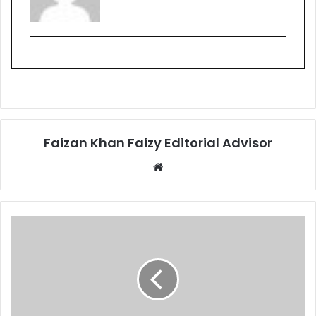
Faizan Khan Faizy Editorial Advisor
W
e
b
s
i
t
e