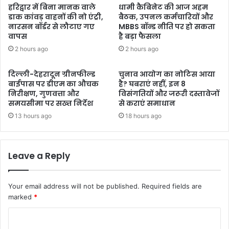
हरिद्वार में बिना मानक वाले
धामी कैबिनेट की आज अहम
डाक कांवड़ वाहनों की नो एंट्री,
बैठक, उपनल कर्मचारियों और
नारसन बॉर्डर से लौटाए गए
MBBS बॉन्ड नीति पर हो सकता
वापस
है बड़ा फैसला
2 hours ago
2 hours ago
दिल्ली-देहरादून ग्रीनफील्ड
चुनाव आयोग का नोटिस आया
बाईपास पर डीएम का औचक
है? घबराएं नहीं, इन 8
निरीक्षण, गुणवत्ता और
विसंगतियों और जरूरी दस्तावेजों
समयसीमा पर सख्त निर्देश
से कराएं समाधान
13 hours ago
18 hours ago
Leave a Reply
Your email address will not be published.
Required fields are
marked
*
C