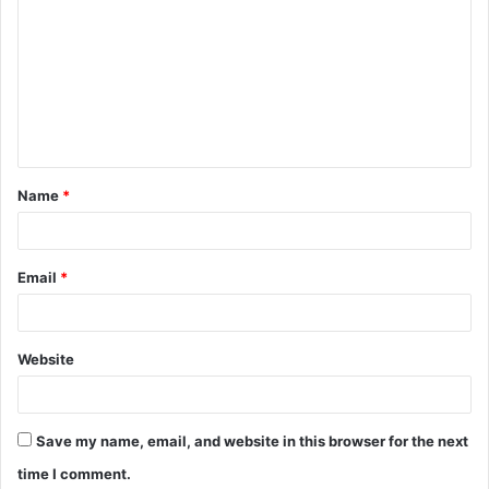
o
m
m
e
n
t
Name
*
*
Email
*
Website
Save my name, email, and website in this browser for the next
time I comment.