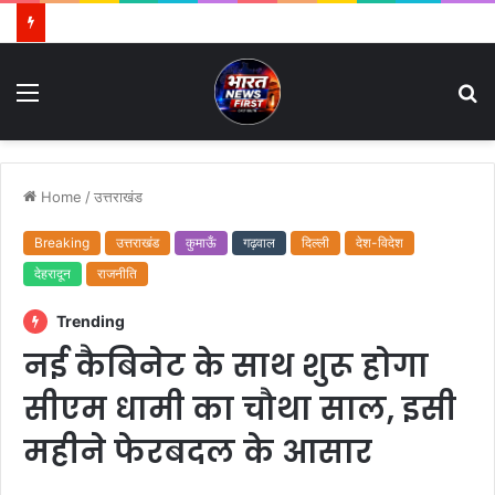
Menu
S
fo
Home
/
उत्तराखंड
Breaking
उत्तराखंड
कुमाऊँ
गढ़वाल
दिल्ली
देश-विदेश
देहरादून
राजनीति
Trending
नई कैबिनेट के साथ शुरू होगा
सीएम धामी का चौथा साल, इसी
महीने फेरबदल के आसार