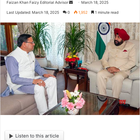
Faizan Khan Faizy Editorial Advisor
S
March 18, 2025
e
Last Updated: March 18, 2025
0
1,952
1 minute read
n
d
a
n
e
m
a
i
l
Listen to this article