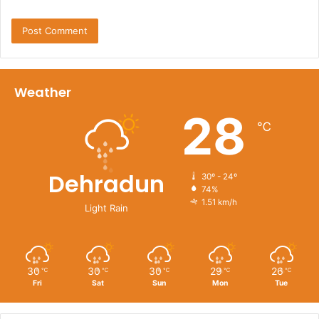
Weather
28
℃
Dehradun
30º - 24º
74%
1.51 km/h
Light Rain
30
30
30
29
26
℃
℃
℃
℃
℃
Fri
Sat
Sun
Mon
Tue