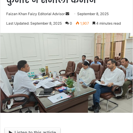
कुमार ने संभाली कमान”
Faizan Khan Faizy Editorial Advisor
S
September 8, 2025
e
Last Updated: September 8, 2025
0
1,907
4 minutes read
n
d
a
n
e
m
a
i
l
Listen to this article