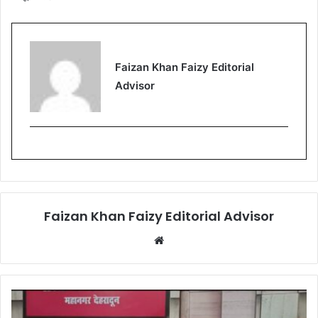
Faizan Khan Faizy Editorial
Advisor
Faizan Khan Faizy Editorial Advisor
W
e
b
s
i