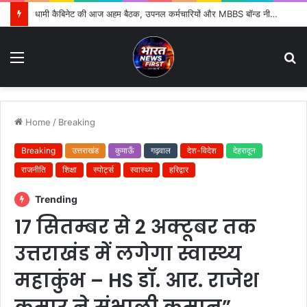
दिल्ली-देहरादून ग्रीनफील्ड बाईपास पर डीएम का औचक निरीक्षण, गुणवत्ता और समयसीमा पर सख्त निर्देश
Menu
S
fo
Home
/
Breaking
Breaking
उत्तराखंड
कुमाऊँ
गढ़वाल
देश-विदेश
देहरादून
राजनीति
शिक्षा
स्पोर्ट्स
स्वास्थ्य
हरिद्वार
Trending
17 सितम्बर से 2 अक्टूबर तक
उत्तराखंड में लगेगा स्वास्थ्य
महाकुंभ – HS डॉ. आर. राजेश