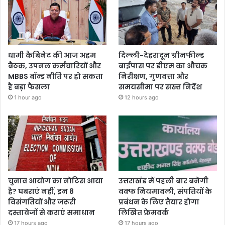
धामी कैबिनेट की आज अहम
दिल्ली-देहरादून ग्रीनफील्ड
बैठक, उपनल कर्मचारियों और
बाईपास पर डीएम का औचक
MBBS बॉन्ड नीति पर हो सकता
निरीक्षण, गुणवत्ता और
है बड़ा फैसला
समयसीमा पर सख्त निर्देश
1 hour ago
12 hours ago
चुनाव आयोग का नोटिस आया
उत्तराखंड में पहली बार बनेगी
है? घबराएं नहीं, इन 8
वक्फ नियमावली, संपत्तियों के
विसंगतियों और जरूरी
प्रबंधन के लिए तैयार होगा
दस्तावेजों से कराएं समाधान
लिखित फ्रेमवर्क
17 hours ago
17 hours ago