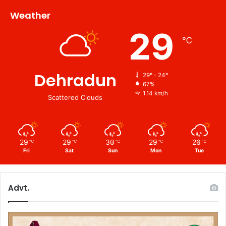
Weather
29
℃
Dehradun
29º - 24º
67%
1.14 km/h
Scattered Clouds
29
29
30
29
26
℃
℃
℃
℃
℃
Fri
Sat
Sun
Mon
Tue
Advt.