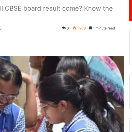
ill CBSE board result come? Know the
5
0
1,908
1 minute read