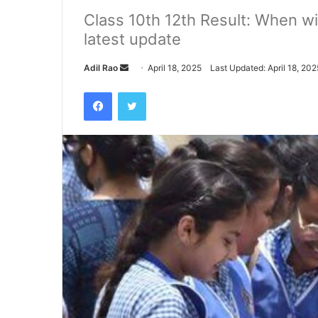
Class 10th 12th Result: When w
latest update
Adil Rao
S
April 18, 2025
Last Updated: April 18, 202
e
Facebook
Twitter
n
d
a
n
e
m
a
i
l