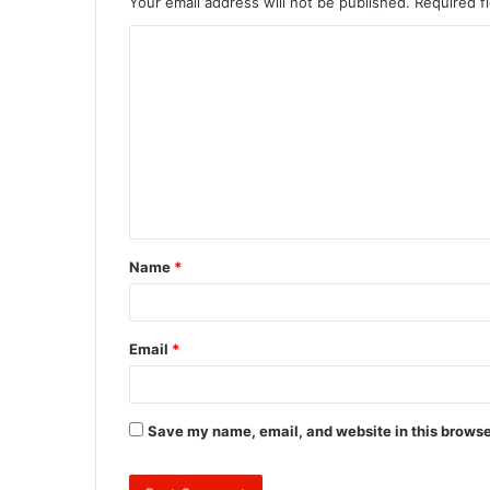
Your email address will not be published.
Required f
C
o
m
m
e
n
t
Name
*
*
Email
*
Save my name, email, and website in this browse