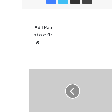
Adil Rao
एडिटर इन चीफ
W
e
b
s
i
t
e