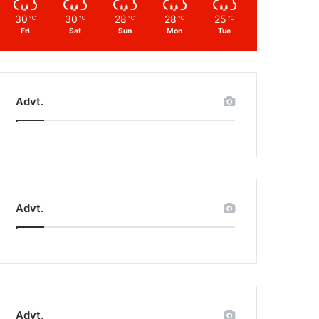
30
30
28
28
25
℃
℃
℃
℃
℃
Fri
Sat
Sun
Mon
Tue
Advt.
Advt.
Advt.