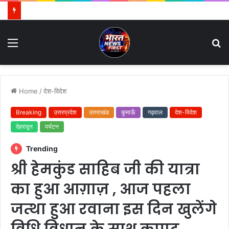
Menu
S
fo
Home
/
देश-विदेश
Breaking
उत्तरप्रदेश
उत्तराखंड
कुमाऊँ
गढ़वाल
देश-विदेश
देहरादून
पर्यटन
Trending
श्री हेमकुंड साहिब जी की यात्रा
का हुआ आग़ाज़ , आज पहला
जत्था हुआ रवाना इस दिन खुलेंगे