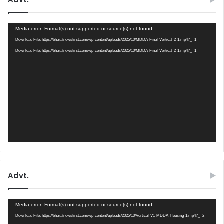
Video
Media error: Format(s) not supported or source(s) not found
Player
Download File: https://bharatnewsfirst.com/wp-content/uploads/2025/10/MDDA-Final-Vertical-2-1.mp4?_=1
Download File: https://bharatnewsfirst.com/wp-content/uploads/2025/10/MDDA-Final-Vertical-2-1.mp4?_=1
Advt.
Video
Media error: Format(s) not supported or source(s) not found
Player
Download File: https://bharatnewsfirst.com/wp-content/uploads/2025/10/Vertical-V1-MDDA-Housing-1.mp4?_=2