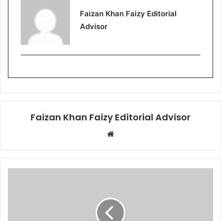
Faizan Khan Faizy Editorial
Advisor
Faizan Khan Faizy Editorial Advisor
W
e
b
s
i
t
e