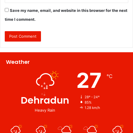
Save my name, email, and website in this browser for the next
time I comment.
Weather
27
℃
Dehradun
28º - 24º
85%
1.28 km/h
Heavy Rain