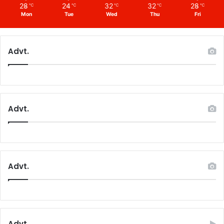
28
24
32
32
28
℃
℃
℃
℃
℃
Mon
Tue
Wed
Thu
Fri
Advt.
Advt.
Advt.
Advt.