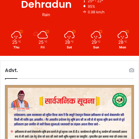
Dehradun
25º - 22º
95%
0.98 km/h
Rain
25
25
28
29
28
℃
℃
℃
℃
℃
Thu
Fri
Sat
Sun
Mon
Advt.