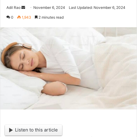
Adil Rao
S
November 6, 2024
Last Updated: November 6, 2024
e
0
1,943
2 minutes read
n
d
a
n
e
m
a
i
l
Listen to this article