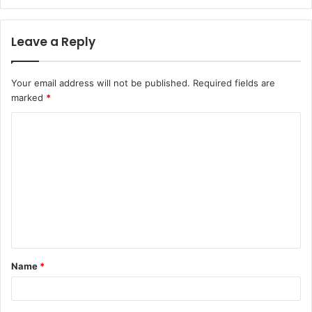
Leave a Reply
Your email address will not be published.
Required fields are
marked
*
C
o
m
m
e
n
t
Name
*
*