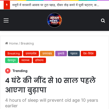
मसूरी में सरकारी आवास पर टूटा पहाड़, दीवार तोड़ कमरे में घुसी चट्टान; कर्मचारी का परिवार बाल-बाल बचा
Menu
S
fo
Home
/
Breaking
Breaking
उत्तरप्रदेश
उत्तराखंड
कुमाऊँ
गढ़वाल
देश-विदेश
देहरादून
स्वास्थ्य
हरियाणा
Trending
4 घंटे की नींद से 10 साल पहले
आएगा बुढ़ापा
4 hours of sleep will prevent old age 10 years
earlier