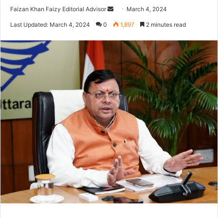
Faizan Khan Faizy Editorial Advisor
S
March 4, 2024
e
Last Updated: March 4, 2024
0
1,897
2 minutes read
n
d
a
n
e
m
a
i
l