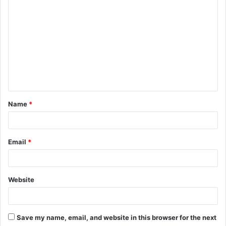
C
o
m
m
e
n
t
Name
*
*
Email
*
Website
Save my name, email, and website in this browser for the next