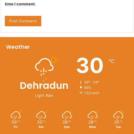
time I comment.
Weather
30
℃
Dehradun
30º - 24º
68%
1.53 km/h
Light Rain
30
30
28
28
25
℃
℃
℃
℃
℃
Fri
Sat
Sun
Mon
Tue