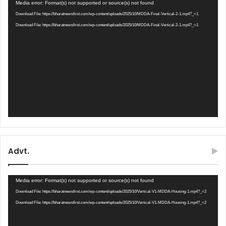
Video
Media error: Format(s) not supported or source(s) not found
Player
Download File: https://bharatnewsfirst.com/wp-content/uploads/2025/10/MDDA-Final-Vertical-2-1.mp4?_=1
Download File: https://bharatnewsfirst.com/wp-content/uploads/2025/10/MDDA-Final-Vertical-2-1.mp4?_=1
Advt.
Video
Media error: Format(s) not supported or source(s) not found
Player
Download File: https://bharatnewsfirst.com/wp-content/uploads/2025/10/Vertical-V1-MDDA-Housing-1.mp4?_=2
Download File: https://bharatnewsfirst.com/wp-content/uploads/2025/10/Vertical-V1-MDDA-Housing-1.mp4?_=2