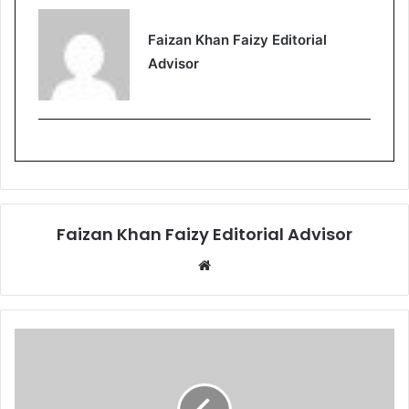
Faizan Khan Faizy Editorial
Advisor
Faizan Khan Faizy Editorial Advisor
W
e
b
s
i
t
e