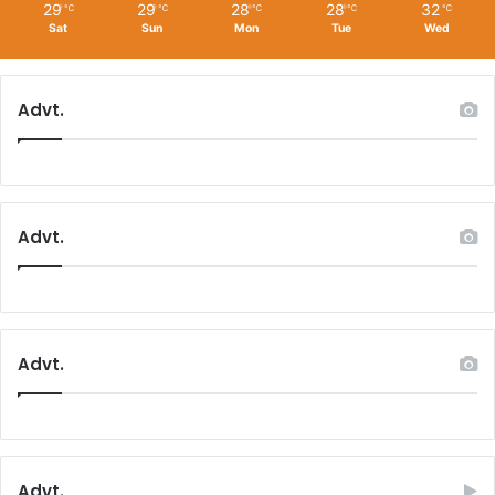
29
29
28
28
32
℃
℃
℃
℃
℃
Sat
Sun
Mon
Tue
Wed
Advt.
Advt.
Advt.
Advt.