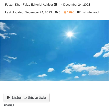
Faizan Khan Faizy Editorial Advisor
S
December 24, 2023
e
Last Updated: December 24, 2023
0
1,890
1 minute read
n
d
a
n
e
m
a
i
l
Listen to this article
देहरादून