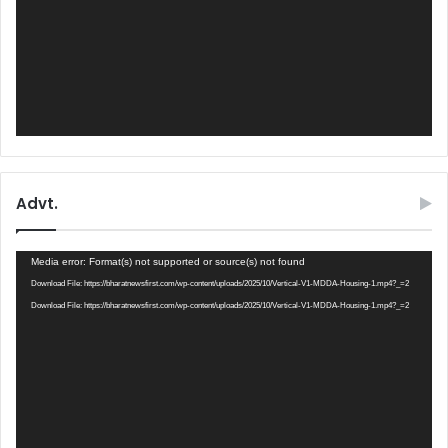
Advt.
Video
Media error: Format(s) not supported or source(s) not found
Player
Download File: https://bharatnewsfirst.com/wp-content/uploads/2025/10/Vertical-V1-MDDA-Housing-1.mp4?_=2
Download File: https://bharatnewsfirst.com/wp-content/uploads/2025/10/Vertical-V1-MDDA-Housing-1.mp4?_=2