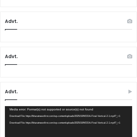
Advt.
Advt.
Advt.
Video
Media error: Format(s) not supported or source(s) not found
Player
Download File: https://bharatnewsfirst.com/wp-content/uploads/2025/10/MDDA-Final-Vertical-2-1.mp4?_=1
Download File: https://bharatnewsfirst.com/wp-content/uploads/2025/10/MDDA-Final-Vertical-2-1.mp4?_=1