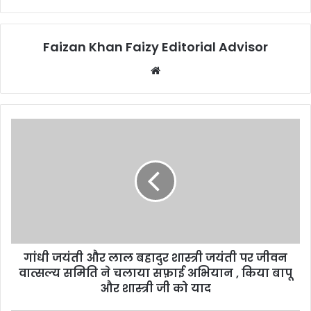
Faizan Khan Faizy Editorial Advisor
W
e
b
s
i
t
e
गांधी जयंती और लाल बहादुर शास्त्री जयंती पर जीवन
वात्सल्य समिति ने चलाया सफ़ाई अभियान , किया बापू
और शास्त्री जी को याद