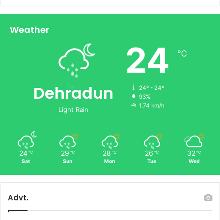
Weather
24
℃
Dehradun
24º - 24º
93%
1.74 km/h
Light Rain
24
29
28
26
32
℃
℃
℃
℃
℃
Sat
Sun
Mon
Tue
Wed
Advt.