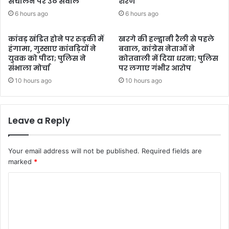
संचालन पर उठे सवाल
शरण
6 hours ago
6 hours ago
कांवड़ खंडित होने पर रुड़की में
खरगे की हल्द्वानी रैली से पहले
हंगामा, गुस्साए कांवड़ियों ने
बवाल, कांग्रेस नेताओं ने
युवक को पीटा; पुलिस ने
कोतवाली में दिया धरना; पुलिस
संभाला मोर्चा
पर लगाए गंभीर आरोप
10 hours ago
10 hours ago
Leave a Reply
Your email address will not be published.
Required fields are
marked
*
C
o
m
m