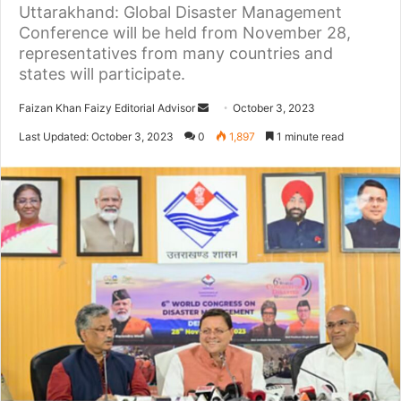
Uttarakhand: Global Disaster Management
Conference will be held from November 28,
representatives from many countries and
states will participate.
Faizan Khan Faizy Editorial Advisor
S
October 3, 2023
e
Last Updated: October 3, 2023
0
1,897
1 minute read
n
d
a
n
e
m
a
i
l