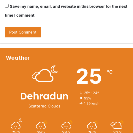
Save my name, email, and website in this browser for the next
time I comment.
Weather
25
℃
Dehradun
25º - 24º
93%
1.59 km/h
Scattered Clouds
25
29
28
26
32
℃
℃
℃
℃
℃