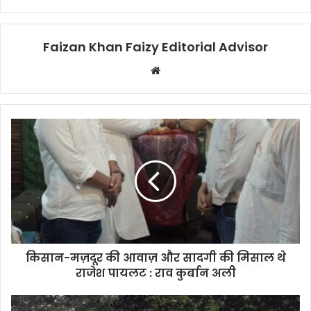
Faizan Khan Faizy Editorial Advisor
W
e
b
s
i
t
e
किसान-मज़दूर की आवाज़ और सादगी की मिसाल थे
राजेश पायलट : राव कुर्बान अली