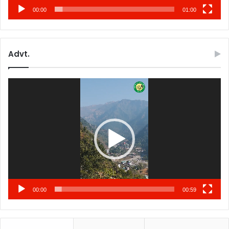
00:00
01:00
Advt.
Video
Player
00:00
00:59