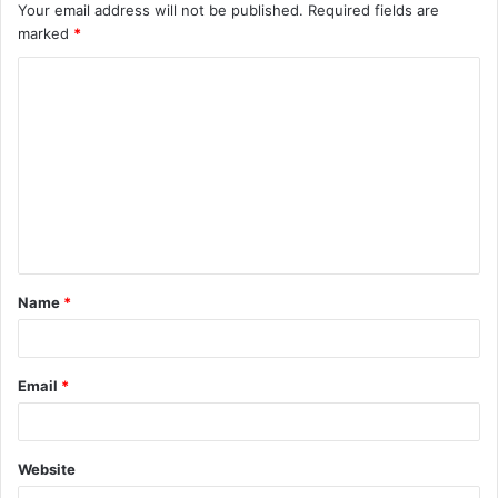
Your email address will not be published.
Required fields are
marked
*
C
o
m
m
e
n
t
Name
*
*
Email
*
Website