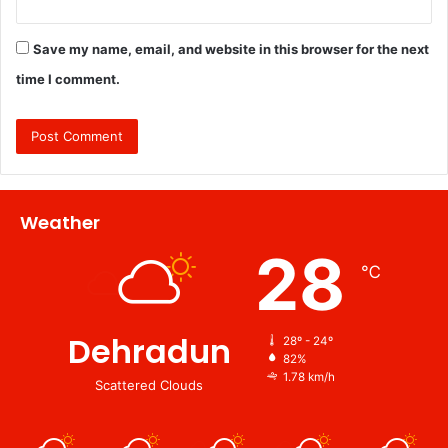
Save my name, email, and website in this browser for the next
time I comment.
Weather
28
℃
Dehradun
28º - 24º
82%
1.78 km/h
Scattered Clouds