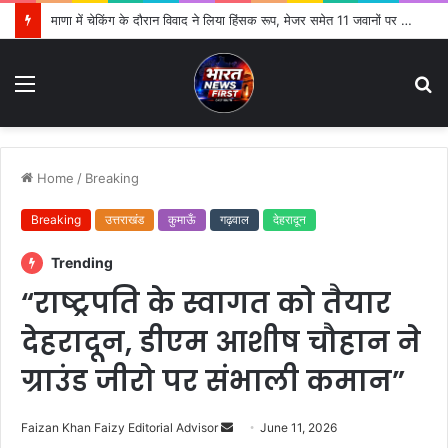
भगवानपुर में फैक्ट्री पर छापेमारी से हड़कंप, 32 हजार किलो से ज्यादा तैयार माल सील, संचालन पर उठे सवाल
Menu
S
fo
Home
/
Breaking
Breaking
उत्तराखंड
कुमाऊँ
गढ़वाल
देहरादून
Trending
“राष्ट्रपति के स्वागत को तैयार
देहरादून, डीएम आशीष चौहान ने
ग्राउंड जीरो पर संभाली कमान”
Faizan Khan Faizy Editorial Advisor
S
June 11, 2026