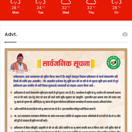
28
24
32
32
28
℃
℃
℃
℃
℃
Mon
Tue
Wed
Thu
Fri
Advt.