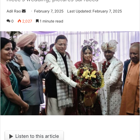
Adil Rao
S
February 7, 2025
Last Updated: February 7, 2025
e
0
2,027
1 minute read
n
d
a
n
e
m
a
i
l
Listen to this article