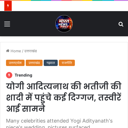
Menu
S
fo
Home
/
उत्तराखंड
उत्तरप्रदेश
उत्तराखंड
गढ़वाल
राजनीति
Trending
योगी आदित्यनाथ की भतीजी की
शादी में पहुंचे कई दिग्‍गज, तस्‍वीरें
आई सामने
Many celebrities attended Yogi Adityanath's
niece's wedding, pictures surfaced