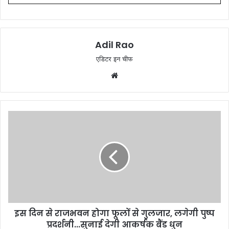
Adil Rao
एडिटर इन चीफ
W
e
b
s
i
t
e
इस दिन से राजभवन होगा फूलों से गुलजार, लगेगी पुष्प
प्रदर्शनी...सुनाई देगी आकर्षक बैंड धुन