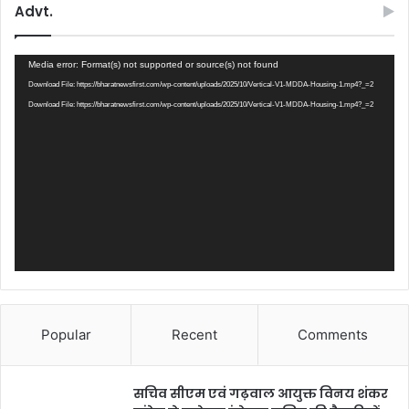
Advt.
Video
Media error: Format(s) not supported or source(s) not found
Player
Download File: https://bharatnewsfirst.com/wp-content/uploads/2025/10/Vertical-V1-MDDA-Housing-1.mp4?_=2
Download File: https://bharatnewsfirst.com/wp-content/uploads/2025/10/Vertical-V1-MDDA-Housing-1.mp4?_=2
Popular
Recent
Comments
सचिव सीएम एवं गढ़वाल आयुक्त विनय शंकर