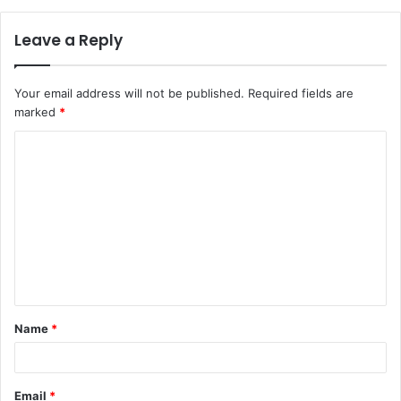
Leave a Reply
Your email address will not be published.
Required fields are
marked
*
C
o
m
m
e
n
t
Name
*
*
Email
*