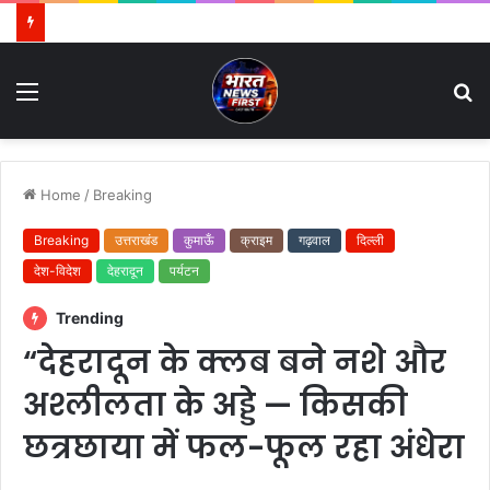
Menu
S
fo
Home
/
Breaking
Breaking
उत्तराखंड
कुमाऊँ
क्राइम
गढ़वाल
दिल्ली
देश-विदेश
देहरादून
पर्यटन
Trending
“देहरादून के क्लब बने नशे और
अश्लीलता के अड्डे — किसकी
छत्रछाया में फल-फूल रहा अंधेरा