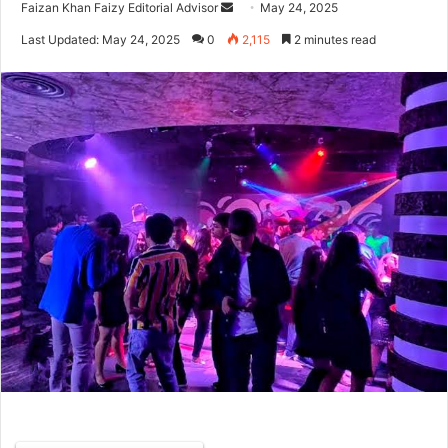
Faizan Khan Faizy Editorial Advisor
S
May 24, 2025
e
Last Updated: May 24, 2025
0
2,115
2 minutes read
n
d
a
n
e
m
a
i
l