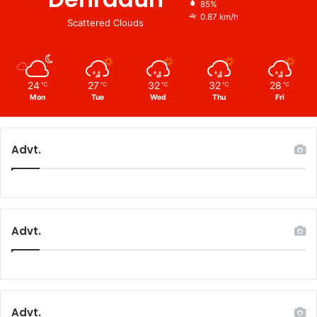
85%
0.87 km/h
Scattered Clouds
24
27
32
32
28
℃
℃
℃
℃
℃
Mon
Tue
Wed
Thu
Fri
Advt.
Advt.
Advt.