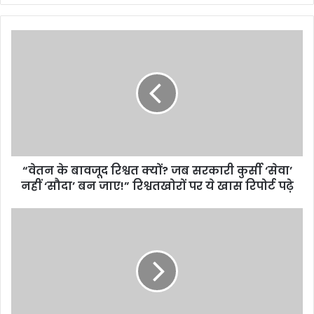
b
s
i
t
e
“वेतन के बावजूद रिश्वत क्यों? जब सरकारी कुर्सी ‘सेवा’
नहीं ‘सौदा’ बन जाए!” रिश्वतखोरों पर ये खास रिपोर्ट पढ़े