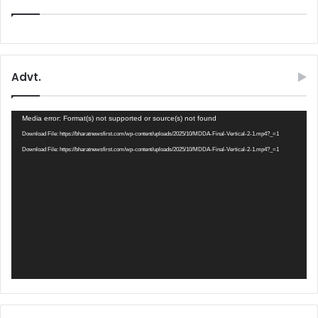
Advt.
Video
Media error: Format(s) not supported or source(s) not found
Player
Download File: https://bharatnewsfirst.com/wp-content/uploads/2025/10/MDDA-Final-Vertical-2-1.mp4?_=1
Download File: https://bharatnewsfirst.com/wp-content/uploads/2025/10/MDDA-Final-Vertical-2-1.mp4?_=1