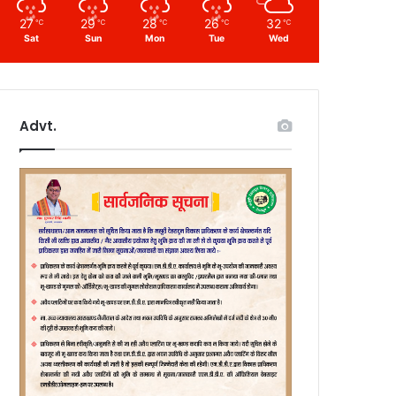
27
29
28
26
32
℃
℃
℃
℃
℃
Sat
Sun
Mon
Tue
Wed
Advt.