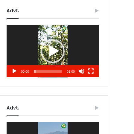
Advt.
Video
Player
00:00
01:00
Advt.
Video
Player