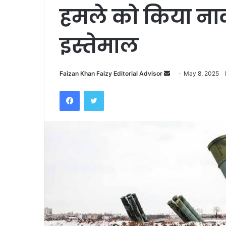
हमले को किया ना
इस्तेमाल
Faizan Khan Faizy Editorial Advisor
S
May 8, 2025
e
Facebook
Twitter
n
d
a
n
e
m
a
i
l