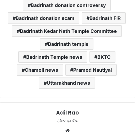
Badrinath donation controversy
Badrinath donation scam
Badrinath FIR
Badrinath Kedar Nath Temple Committee
Badrinath temple
Badrinath Temple news
BKTC
Chamoli news
Pramod Nautiyal
Uttarakhand news
Adil Rao
एडिटर इन चीफ
W