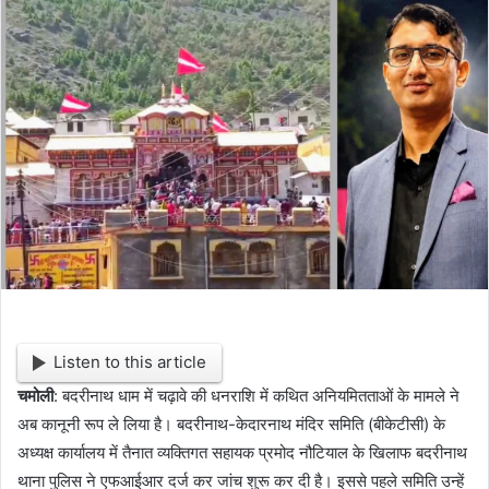
d
a
n
e
m
a
i
l
Listen to this article
चमोली
: बदरीनाथ धाम में चढ़ावे की धनराशि में कथित अनियमितताओं के मामले ने
अब कानूनी रूप ले लिया है। बदरीनाथ-केदारनाथ मंदिर समिति (बीकेटीसी) के
अध्यक्ष कार्यालय में तैनात व्यक्तिगत सहायक प्रमोद नौटियाल के खिलाफ बदरीनाथ
थाना पुलिस ने एफआईआर दर्ज कर जांच शुरू कर दी है। इससे पहले समिति उन्हें