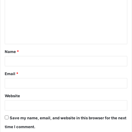
m
m
e
n
t
Name
*
*
Email
*
Website
Save my name, email, and website in this browser for the next
time I comment.