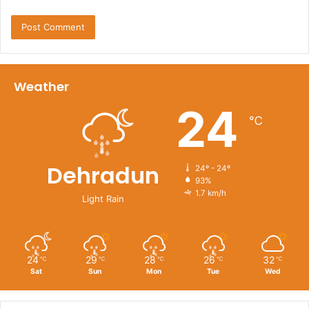
Weather
24
℃
Dehradun
24º - 24º
93%
1.7 km/h
Light Rain
24
29
28
26
32
℃
℃
℃
℃
℃
Sat
Sun
Mon
Tue
Wed